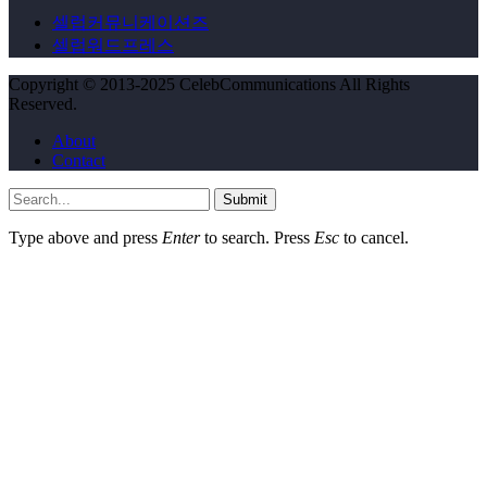
셀럽커뮤니케이션즈
셀럽워드프레스
Copyright © 2013-2025 CelebCommunications All Rights
Reserved.
About
Contact
Submit
Type above and press
Enter
to search. Press
Esc
to cancel.